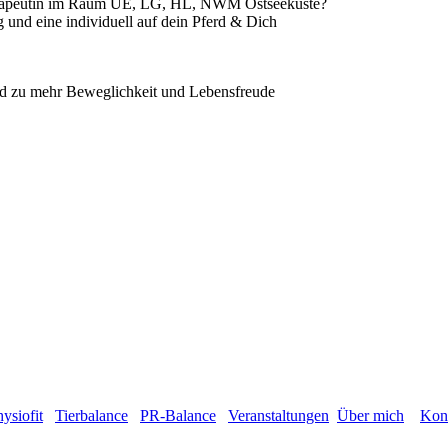
therapeutin im Raum UE, LG, HL, NWM Ostseeküste?
 und eine individuell auf dein Pferd & Dich
erd zu mehr Beweglichkeit und Lebensfreude
ysiofit
Tierbalance
PR-Balance
Veranstaltungen
Über mich
Kon