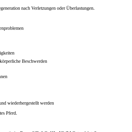
Regeneration nach Verletzungen oder Überlastungen.
nenproblemen
ligkeiten
h körperliche Beschwerden
nnen
 und wiederhergestellt werden
tes Pferd.